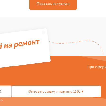
Показать все услуги
й на ремонт
При оформл
Отправить заявку и получить 1500 ₽
сти