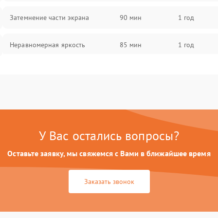
Затемнение части экрана
90 мин
1 год
Неравномерная яркость
85 мин
1 год
Выгорание матрицы
90 мин
1 год
У Вас остались вопросы?
Оставьте заявку, мы свяжемся с Вами в ближайшее время
Заказать звонок