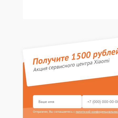
Получите 1500 рубле
Акция сервисного центра Xiaomi
Отправляя, Вы соглашаетесь с
политикой конфиденциально