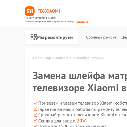
FIX-XIAOMI
Ремонт устройств Xiaomi
Специализированный cервисный центр г.
Волгоград
Мы ремонтируем
Срочный ремонт
Це
Xiaomi в Волгограде
Телевизор Xiaomi замена шлейфа матрицы
Замена шлейфа мат
телевизоре Xiaomi 
Привезем и увезем телевизор Xiaomi собс
Гарантия на наши работы по ремонту теле
Срочный ремонт телевизоров Xiaomi в теч
20%
Скидка для вас до
Получите 1500 рублей на ремонт
Ремонт роботов-пылесосов Xiaomi
Ремонт квадрокоптеров Xiaomi
Ремонт электросамокатов Xiaomi
Ремонт электровелосипедов Xiaomi
Ремонт стиральных машин Xiaomi
Ремонт вертикальных пылесосов Xiaomi
Ремонт парогенераторов Xiaomi
Ремонт массажных кресел Xiaomi
Ремонт камер видеонаблюдения Xiaomi
Ремонт видеорегистраторов Xiaomi
Ремонт пароочистителей Xiaomi