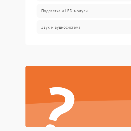
Подсветка и LED-модули
Звук и аудиосистема
Сигнал и приём каналов
Разъёмы и интерфейсы
?
Механические повреждения
Программное обеспечение
Корпус и механика
Пульт и управление