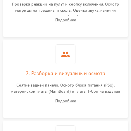
Проверка реакции на пульт и кнопку включения. Осмотр
матрицы на трещины и сколы. Оценка звука, наличия
подсветки и индикаторов ошибок. Подключение тестовых
Подробнее
источников сигнала для выявления симптомов поломки.
2. Разборка и визуальный осмотр
Снятие задней панели. Осмотр блока питания (PSU),
материнской платы (MainBoard) и платы T-Con на вздутые
конденсаторы, прогары, окисления и микротрещины.
Подробнее
Проверка надежности фиксации и целостности шлейфов.