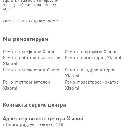
сервисных центров в Волгограде по
ремонту и обслуживанию техники
Xiaomi
2021-2026 © СЦ vlg.xiaomi-fixim.ru
Мы ремонтируем
Ремонт телефонов Xiaomi
Ремонт ноутбуков Xiaomi
Ремонт роботов-пылесосов
Ремонт проекторов Xiaomi
Xiaomi
Ремонт телевизоров Xiaomi
Ремонт квадрокоптеров
Xiaomi
Ремонт отпаривателей
Ремонт электросамокатов
Xiaomi
Xiaomi
Ремонт электровелосипедов
Ремонт экшн-камер Xiaomi
Xiaomi
Контакты сервис центра
Ремонт стиральных машин
Ремонт смарт-часов Xiaomi
Xiaomi
Адрес сервисного центра Xiaomi:
г. Волгоград, ул. Невская, 12В