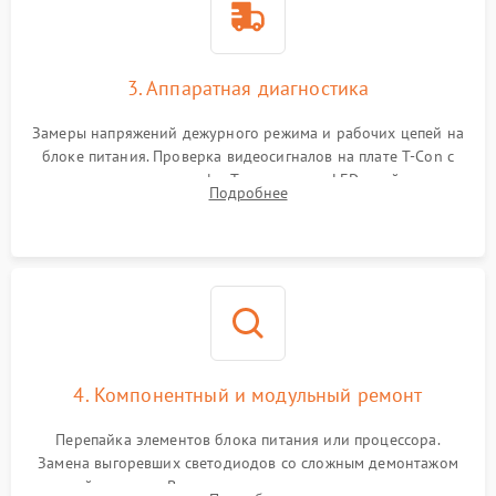
3. Аппаратная диагностика
Замеры напряжений дежурного режима и рабочих цепей на
блоке питания. Проверка видеосигналов на плате T-Con с
помощью осциллографа. Тестирование LED-драйвера и
Подробнее
светодиодных планок подсветки мультиметром.
4. Компонентный и модульный ремонт
Перепайка элементов блока питания или процессора.
Замена выгоревших светодиодов со сложным демонтажом
хрупкой матрицы. Восстановление поврежденных дорожек,