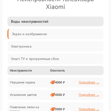
Xiaomi
Виды неисправностей
Экран и изображение
Электроника
Smart TV и программные сбои
Неисправности
Стоимость
Питание и запуск
Мерцание экрана
4000 ₽
Подробнее →
Подсветка и LED-модули
Искажение цветов
4500 ₽
Подробнее →
Звук и аудиосистема
Появление пятен на
Сигнал и приём каналов
5000 ₽
Подробнее →