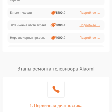
экране
Разъёмы и интерфейсы
Битые пиксели
5500 ₽
Подробнее →
Механические повреждения
Затемнение части экрана
5000 ₽
Подробнее →
Программное обеспечение
Неравномерная яркость
4000 ₽
Подробнее →
Корпус и механика
Выгорание матрицы
6000 ₽
Подробнее →
Пульт и управление
Этапы ремонта телевизора Xiaomi
Сеть и подключения
Аудио
Сетевая
1. Первичная диагностика