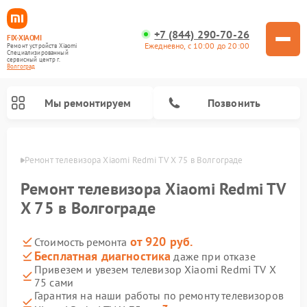
+7 (844) 290-70-26
FIX-XIAOMI
Ежедневно, с 10:00 до 20:00
Ремонт устройств Xiaomi
Специализированный
cервисный центр г.
Волгоград
Мы ремонтируем
Позвонить
граде
Ремонт телевизора Xiaomi Redmi TV X 75 в Волгограде
Ремонт телевизора Xiaomi Redmi TV
X 75 в Волгограде
от 920 руб.
Стоимость ремонта
Бесплатная диагностика
даже при отказе
Привезем и увезем телевизор Xiaomi Redmi TV X
75 сами
Ремонт роботов-пылесосов Xiaomi
Ремонт электросамокатов Xiaomi
Ремонт массажных кресел Xiaomi
Ремонт видеорегистраторов Xiaomi
Ремонт пароочистителей Xiaomi
Ремонт камер видеонаблюдения Xiaomi
Ремонт вертикальных пылесосов Xiaomi
Ремонт электровелосипедов Xiaomi
Ремонт стиральных машин Xiaomi
Гарантия на наши работы по ремонту телевизоров