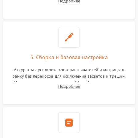
Подробнее
прошивка микросхем памяти EEPROM
5. Сборка и базовая настройка
Аккуратная установка светорассеивателей и матрицы в
рамку без перекосов для исключения засветов и трещин.
Подключение внутренних шлейфов. Закрытие корпуса.
Подробнее
Сброс настроек и обновление программного обеспечения.