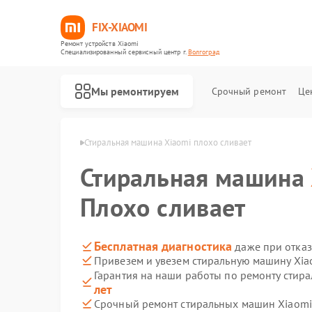
FIX-XIAOMI
Ремонт устройств Xiaomi
Специализированный cервисный центр г.
Волгоград
Мы ремонтируем
Срочный ремонт
Це
iaomi в Волгограде
Стиральная машина Xiaomi плохо сливает
Стиральная машина
Плохо сливает
Бесплатная диагностика
даже при отказ
Привезем и увезем стиральную машину Xia
Гарантия на наши работы по ремонту стир
лет
Срочный ремонт стиральных машин Xiaomi 
Ремонт роботов-пылесосов Xiaomi
Ремонт квадрокоптеров Xiaomi
Ремонт электросамокатов Xiaomi
Ремонт электровелосипедов Xiaomi
Ремонт вертикальных пылесосов Xiaomi
Ремонт парогенераторов Xiaomi
Ремонт массажных кресел Xiaomi
Ремонт камер видеонаблюдения Xiaomi
Ремонт видеорегистраторов Xiaomi
Ремонт пароочистителей Xiaomi