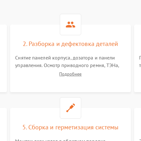
2. Разборка и дефектовка деталей
Снятие панелей корпуса, дозатора и панели
управления. Осмотр приводного ремня, ТЭНа,
сливного насоса и амортизаторов. Проверка
Подробнее
подшипников барабана и крестовины на износ,
а манжеты люка на разрывы.
5. Сборка и герметизация системы