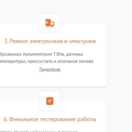
3. Ремонт электроники и электрики
Прозвонка мультиметром ТЭНа, датчика
температуры, прессостата и клапанов залива
воды. Пайка поврежденных дорожек или
Подробнее
замена симисторов на плате управления.
Восстановление целостности проводки и
контактов.
6. Финальное тестирование работы