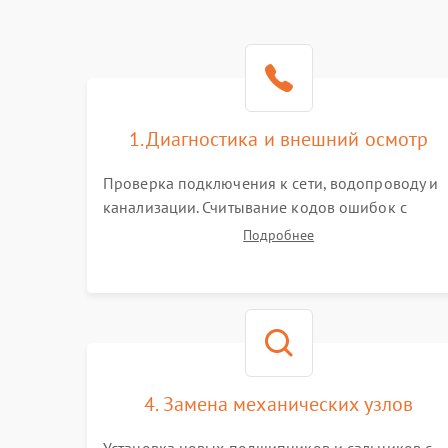
1. Диагностика и внешний осмотр
Проверка подключения к сети, водопроводу и
канализации. Считывание кодов ошибок с
дисплея. Тестовый запуск для выявления
Подробнее
посторонних шумов, протечек или сбоев в
работе электронного модуля управления.
4. Замена механических узлов