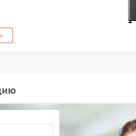
ны
цию