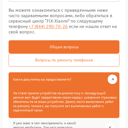
Вы можете ознакомиться с приведенными ниже
часто задаваемыми вопросами, либо обратиться в
сервисный центр “FIX-Xiaomi” по следующему
телефону
+7 (844) 290-70-26
если не нашли ответ на
свой вопрос.
Общие вопросы
Вопросы по ремонту телефонов
Какие документы вы предоставляете?
На этапе приема устройства на диагностику и последующий
ремонт вам будет предоставлен заказ-наряд с указанием страховых
обязательств на ваше устройство. Далее, после выполнения работ
по ремонту техники, вы получите акт выполненных работ и
гарантийный талон.
Я уже знаю в чем неисправность и какой
ремонт необходим. Для чего проводить