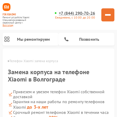
+7 (844) 290-70-26
FIX-XIAOMI
Ежедневно, с 10:00 до 20:00
Ремонт устройств Xiaomi
Специализированный
cервисный центр г.
Волгоград
Мы ремонтируем
Позвонить
граде
Телефон Xiaomi замена корпуса
Замена корпуса на телефоне
Xiaomi в Волгограде
Привезем и увезем телефон Xiaomi собственной
доставкой
Гарантия на наши работы по ремонту телефонов
до 3-х лет
Xiaomi
Ремонт электросамокатов Xiaomi
Ремонт массажных кресел Xiaomi
Ремонт видеорегистраторов Xiaomi
Ремонт пароочистителей Xiaomi
Ремонт камер видеонаблюдения Xiaomi
Ремонт вертикальных пылесосов Xiaomi
Ремонт роботов-пылесосов Xiaomi
Ремонт электровелосипедов Xiaomi
Ремонт стиральных машин Xiaomi
Срочный ремонт телефонов Xiaomi в течении часа