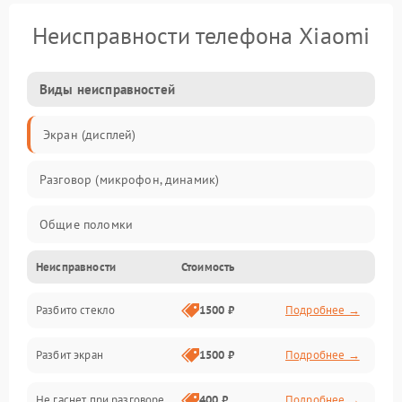
Неисправности телефона Xiaomi
Виды неисправностей
Экран (дисплей)
Разговор (микрофон, динамик)
Общие поломки
Неисправности
Стоимость
Проблемы связи
Разбито стекло
1500 ₽
Подробнее →
Камеры
Разбит экран
1500 ₽
Подробнее →
Проблемы с дисплеем и сенсором
Не гаснет при разговоре
400 ₽
Подробнее →