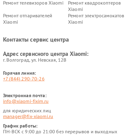
Ремонт телевизоров Xiaomi
Ремонт квадрокоптеров
Xiaomi
Ремонт отпаривателей
Ремонт электросамокатов
Xiaomi
Xiaomi
Ремонт электровелосипедов
Ремонт экшн-камер Xiaomi
Xiaomi
Контакты сервис центра
Ремонт стиральных машин
Ремонт смарт-часов Xiaomi
Xiaomi
Адрес сервисного центра Xiaomi:
г. Волгоград, ул. Невская, 12В
Горячая линия:
+7 (844) 290-70-26
Электронная почта:
info@xiaomi-fixim.ru
для юридических лиц
manager@fix-xiaomi.ru
График работы:
ПН-ВСК с 9:00 до 21:00 без перерывов и выходных