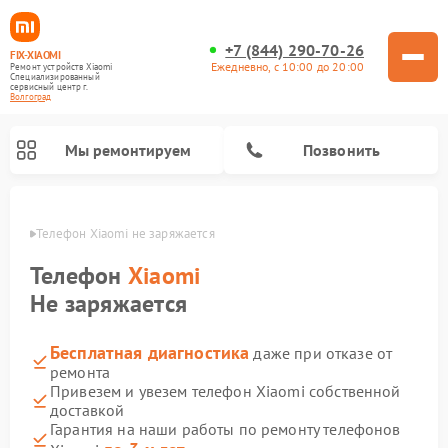
+7 (844) 290-70-26
FIX-XIAOMI
Ежедневно, с 10:00 до 20:00
Ремонт устройств Xiaomi
Специализированный
cервисный центр г.
Волгоград
Мы ремонтируем
Позвонить
граде
Телефон Xiaomi не заряжается
Телефон
Xiaomi
Не заряжается
Бесплатная диагностика
даже при отказе от
ремонта
Привезем и увезем телефон Xiaomi собственной
доставкой
Ремонт электросамокатов Xiaomi
Ремонт массажных кресел Xiaomi
Ремонт видеорегистраторов Xiaomi
Ремонт пароочистителей Xiaomi
Ремонт камер видеонаблюдения Xiaomi
Ремонт вертикальных пылесосов Xiaomi
Ремонт роботов-пылесосов Xiaomi
Ремонт электровелосипедов Xiaomi
Ремонт стиральных машин Xiaomi
Гарантия на наши работы по ремонту телефонов