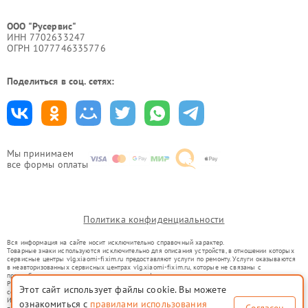
ООО "Русервис"
ИНН 7702633247
ОГРН 1077746335776
Поделиться в соц. сетях:
Мы принимаем
все формы оплаты
Политика конфиденциальности
Вся информация на сайте носит исключительно справочный характер.
Товарные знаки используются исключительно для описания устройств, в отношении которых
сервисные центры vlg.xiaomi-fixim.ru предоставляют услуги по ремонту. Услуги оказываются
в неавторизованных сервисных центрах vlg.xiaomi-fixim.ru, которые не связаны с
правообладателями товарных знаков или их официальными представителями.
Ремонт осуществляется для устройств, уже введенных в гражданский оборот в соответствии
Этот сайт использует файлы cookie. Вы можете
со статьей 1487 ГК РФ.
Использование товарных знаков не преследует цели индивидуализации услуг или введения
ознакомиться с
правилами использования
Согласен