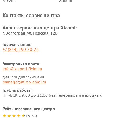
Xiaomi
Xiaomi
Ремонт электровелосипедов
Ремонт экшн-камер Xiaomi
Xiaomi
Контакты сервис центра
Ремонт стиральных машин
Ремонт смарт-часов Xiaomi
Xiaomi
Адрес сервисного центра Xiaomi:
г. Волгоград, ул. Невская, 12В
Горячая линия:
+7 (844) 290-70-26
Электронная почта:
info@xiaomi-fixim.ru
для юридических лиц
manager@fix-xiaomi.ru
График работы:
ПН-ВСК с 9:00 до 21:00 без перерывов и выходных
Рейтинг сервисного центра
4.9-5.0