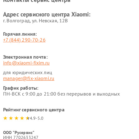
Ремонт стиральных машин
Ремонт смарт-часов Xiaomi
Xiaomi
Адрес сервисного центра Xiaomi:
г. Волгоград, ул. Невская, 12В
Горячая линия:
+7 (844) 290-70-26
Электронная почта:
info@xiaomi-fixim.ru
для юридических лиц
manager@fix-xiaomi.ru
График работы:
ПН-ВСК с 9:00 до 21:00 без перерывов и выходных
Рейтинг сервисного центра
4.9-5.0
ООО "Русервис"
ИНН 7702633247