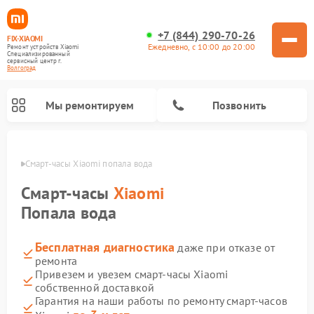
+7 (844) 290-70-26
FIX-XIAOMI
Ежедневно, с 10:00 до 20:00
Ремонт устройств Xiaomi
Специализированный
cервисный центр г.
Волгоград
Мы ремонтируем
Позвонить
граде
Смарт-часы Xiaomi попала вода
Смарт-часы
Xiaomi
Попала вода
Бесплатная диагностика
даже при отказе от
ремонта
Привезем и увезем смарт-часы Xiaomi
собственной доставкой
Ремонт роботов-пылесосов Xiaomi
Ремонт электровелосипедов Xiaomi
Ремонт стиральных машин Xiaomi
Ремонт массажных кресел Xiaomi
Ремонт видеорегистраторов Xiaomi
Ремонт пароочистителей Xiaomi
Ремонт камер видеонаблюдения Xiaomi
Ремонт вертикальных пылесосов Xiaomi
Ремонт электросамокатов Xiaomi
Гарантия на наши работы по ремонту смарт-часов