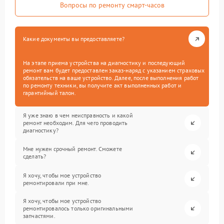
Вопросы по ремонту смарт-часов
Какие документы вы предоставляете?
На этапе приема устройства на диагностику и последующий
ремонт вам будет предоставлен заказ-наряд с указанием страховых
обязательств на ваше устройство. Далее, после выполнения работ
по ремонту техники, вы получите акт выполненных работ и
гарантийный талон.
Я уже знаю в чем неисправность и какой
ремонт необходим. Для чего проводить
диагностику?
Мне нужен срочный ремонт. Сможете
сделать?
Я хочу, чтобы мое устройство
ремонтировали при мне.
Я хочу, чтобы мое устройство
ремонтировалось только оригинальными
запчастями.