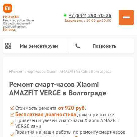
+7 (844) 290-70-26
FIX-XIAOMI
Ежедневно, с 10:00 до 20:00
Ремонт устройств Xiaomi
Специализированный
cервисный центр г.
Волгоград
Мы ремонтируем
Позвонить
граде
Ремонт смарт-часов Xiaomi AMAZFIT VERGE в Волгограде
Ремонт смарт-часов Xiaomi
AMAZFIT VERGE в Волгограде
от 920 руб.
Стоимость ремонта
Бесплатная диагностика
даже при отказе
Привезем и увезем смарт-часы Xiaomi AMAZFIT
VERGE сами
Ремонт роботов-пылесосов Xiaomi
Ремонт электровелосипедов Xiaomi
Ремонт стиральных машин Xiaomi
Ремонт массажных кресел Xiaomi
Ремонт видеорегистраторов Xiaomi
Ремонт пароочистителей Xiaomi
Ремонт камер видеонаблюдения Xiaomi
Ремонт вертикальных пылесосов Xiaomi
Ремонт электросамокатов Xiaomi
Гарантия на наши работы по ремонту смарт-часов