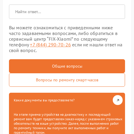
Вы можете ознакомиться с приведенными ниже
часто задаваемыми вопросами, либо обратиться в
сервисный центр “FIX-Xiaomi” по следующему
телефону
+7 (844) 290-70-26
если не нашли ответ на
свой вопрос.
Общие вопросы
Вопросы по ремонту смарт-часов
Какие документы вы предоставляете?
На этапе приема устройства на диагностику и последующий
ремонт вам будет предоставлен заказ-наряд с указанием страховых
обязательств на ваше устройство. Далее, после выполнения работ
по ремонту техники, вы получите акт выполненных работ и
гарантийный талон.