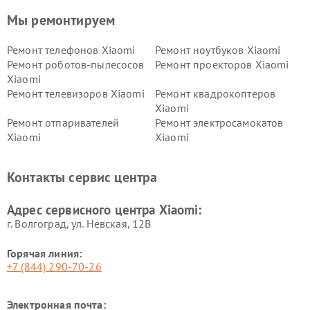
Мы ремонтируем
Ремонт телефонов Xiaomi
Ремонт ноутбуков Xiaomi
Ремонт роботов-пылесосов
Ремонт проекторов Xiaomi
Xiaomi
Ремонт телевизоров Xiaomi
Ремонт квадрокоптеров
Xiaomi
Ремонт отпаривателей
Ремонт электросамокатов
Xiaomi
Xiaomi
Ремонт электровелосипедов
Ремонт экшн-камер Xiaomi
Xiaomi
Контакты сервис центра
Ремонт стиральных машин
Ремонт смарт-часов Xiaomi
Xiaomi
Адрес сервисного центра Xiaomi:
г. Волгоград, ул. Невская, 12В
Горячая линия:
+7 (844) 290-70-26
Электронная почта: