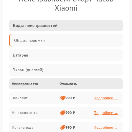
Xiaomi
Виды неисправностей
Общие поломки
Батарея
Экран (дисплей)
Неисправности
Стоимость
Электропитание
Зависают
990 ₽
Подробнее →
Датчики
Не включаются
990 ₽
Подробнее →
Связь
Попала вода
990 ₽
Подробнее →
Дисплей