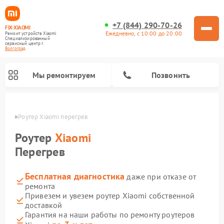
+7 (844) 290-70-26
FIX-XIAOMI
Ежедневно, с 10:00 до 20:00
Ремонт устройств Xiaomi
Специализированный
cервисный центр г.
Волгоград
Мы ремонтируем
Позвонить
граде
Роутер Xiaomi перегрев
Роутер
Xiaomi
Перегрев
Бесплатная диагностика
даже при отказе от
ремонта
Привезем и увезем роутер Xiaomi собственной
доставкой
Ремонт роботов-пылесосов Xiaomi
Ремонт электровелосипедов Xiaomi
Ремонт стиральных машин Xiaomi
Ремонт массажных кресел Xiaomi
Ремонт видеорегистраторов Xiaomi
Ремонт пароочистителей Xiaomi
Ремонт камер видеонаблюдения Xiaomi
Ремонт вертикальных пылесосов Xiaomi
Ремонт электросамокатов Xiaomi
Гарантия на наши работы по ремонту роутеров