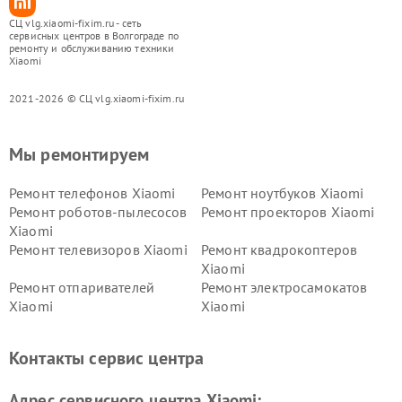
СЦ vlg.xiaomi-fixim.ru - сеть
сервисных центров в Волгограде по
ремонту и обслуживанию техники
Xiaomi
2021-2026 © СЦ vlg.xiaomi-fixim.ru
Мы ремонтируем
Ремонт телефонов Xiaomi
Ремонт ноутбуков Xiaomi
Ремонт роботов-пылесосов
Ремонт проекторов Xiaomi
Xiaomi
Ремонт телевизоров Xiaomi
Ремонт квадрокоптеров
Xiaomi
Ремонт отпаривателей
Ремонт электросамокатов
Xiaomi
Xiaomi
Ремонт электровелосипедов
Ремонт экшн-камер Xiaomi
Xiaomi
Контакты сервис центра
Ремонт стиральных машин
Ремонт смарт-часов Xiaomi
Xiaomi
Адрес сервисного центра Xiaomi: