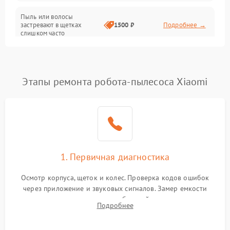
Режим работы
Пыль или волосы
застревают в щетках
1500 ₽
Подробнее →
слишком часто
Программные сбои
Этапы ремонта робота-пылесоса Xiaomi
1. Первичная диагностика
Осмотр корпуса, щеток и колес. Проверка кодов ошибок
через приложение и звуковых сигналов. Замер емкости
аккумулятора и тестирование базовой станции зарядки.
Подробнее
Оценка работы лидара, бампера и датчиков падения для
локализации неисправности.