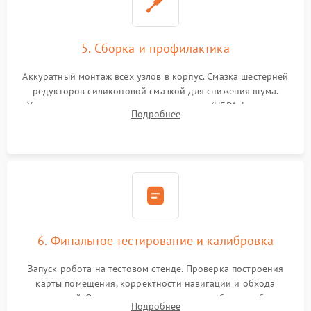
5. Сборка и профилактика
Аккуратный монтаж всех узлов в корпус. Смазка шестерней
редукторов силиконовой смазкой для снижения шума.
Установка новых расходных материалов (HEPA-фильтров,
Подробнее
микрофибры, щеток). Надежная фиксация разъемов и
проверка герметичности водяного контура.
6. Финальное тестирование и калибровка
Запуск робота на тестовом стенде. Проверка построения
карты помещения, корректности навигации и обхода
препятствий. Оценка силы всасывания и работы турбины.
Подробнее