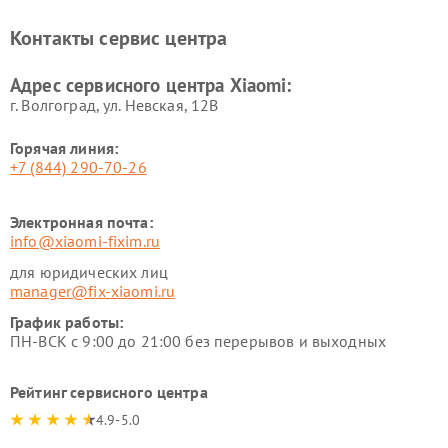
Ремонт электровелосипедов
Ремонт экшн-камер Xiaomi
Xiaomi
Контакты сервис центра
Ремонт стиральных машин
Ремонт смарт-часов Xiaomi
Xiaomi
Адрес сервисного центра Xiaomi:
г. Волгоград, ул. Невская, 12В
Горячая линия:
+7 (844) 290-70-26
Электронная почта:
info@xiaomi-fixim.ru
для юридических лиц
manager@fix-xiaomi.ru
График работы:
ПН-ВСК с 9:00 до 21:00 без перерывов и выходных
Рейтинг сервисного центра
4.9-5.0