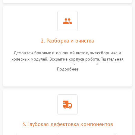
2. Разборка и очистка
Демонтаж боковых и основной щеток, пылесборника и
колесных модулей. Вскрытие корпуса робота. Тщательная
очистка внутренних полостей, шестерней и плат от
Подробнее
скопившейся пыли, волос и шерсти животных с
использованием сжатого воздуха и щеток.
3. Глубокая дефектовка компонентов