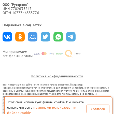
ООО "Русервис"
ИНН 7702633247
ОГРН 1077746335776
Поделиться в соц. сетях:
Мы принимаем
все формы оплаты
Политика конфиденциальности
Вся информация на сайте носит исключительно справочный характер.
Товарные знаки используются исключительно для описания устройств, в отношении которых
сервисные центры vlg.xiaomi-fixim.ru предоставляют услуги по ремонту. Услуги оказываются
в неавторизованных сервисных центрах vlg.xiaomi-fixim.ru, которые не связаны с
правообладателями товарных знаков или их официальными представителями.
Ремонт осуществляется для устройств, уже введенных в гражданский оборот в соответствии
Этот сайт использует файлы cookie. Вы можете
со статьей 1487 ГК РФ.
Использование товарных знаков не преследует цели индивидуализации услуг или введения
ознакомиться с
правилами использования
Согласен
потребителей в заблуждение, а служит для информирования о предоставляемых услугах по
ремонту техники указанных брендов.
файлов cookie