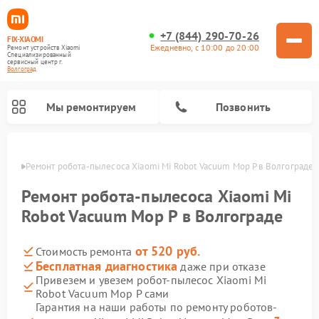
+7 (844) 290-70-26
FIX-XIAOMI
Ежедневно, с 10:00 до 20:00
Ремонт устройств Xiaomi
Специализированный
cервисный центр г.
Волгоград
Мы ремонтируем
Позвонить
граде
Ремонт робота-пылесоса Xiaomi Mi Robot Vacuum Mop P в Волгограде
Ремонт робота-пылесоса Xiaomi Mi
Robot Vacuum Mop P в Волгограде
от 520 руб.
Стоимость ремонта
Бесплатная диагностика
даже при отказе
Привезем и увезем робот-пылесос Xiaomi Mi
Robot Vacuum Mop P сами
Ремонт электросамокатов Xiaomi
Ремонт массажных кресел Xiaomi
Ремонт видеорегистраторов Xiaomi
Ремонт пароочистителей Xiaomi
Ремонт камер видеонаблюдения Xiaomi
Ремонт вертикальных пылесосов Xiaomi
Ремонт электровелосипедов Xiaomi
Ремонт стиральных машин Xiaomi
Гарантия на наши работы по ремонту роботов-