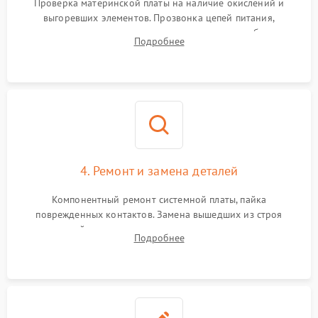
Проверка материнской платы на наличие окислений и
выгоревших элементов. Прозвонка цепей питания,
тестирование приводных моторов колес и турбины
Подробнее
всасывания. Оценка состояния оптических и инфракрасных
датчиков, а также механизма лазерного дальномера.
4. Ремонт и замена деталей
Компонентный ремонт системной платы, пайка
поврежденных контактов. Замена вышедших из строя
двигателей, изношенного аккумулятора, неисправного
Подробнее
лидара или помпы подачи воды. Восстановление шлейфов и
устранение последствий попадания влаги.