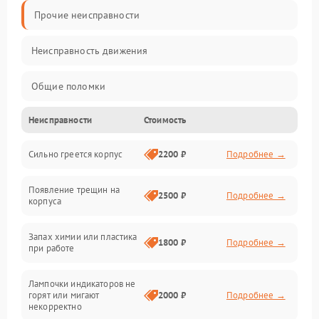
Прочие неисправности
Неисправность движения
Общие поломки
Неисправности
Стоимость
Неисправность датчиков
Сильно греется корпус
2200 ₽
Подробнее →
Неисправность программного обеспечения
Появление трещин на
Проблемы с сигналом
2500 ₽
Подробнее →
корпуса
Неисправность резервуаров и систем подачи воды
Запах химии или пластика
1800 ₽
Подробнее →
при работе
Проблемы с механикой
Лампочки индикаторов не
горят или мигают
2000 ₽
Подробнее →
Батарея
некорректно