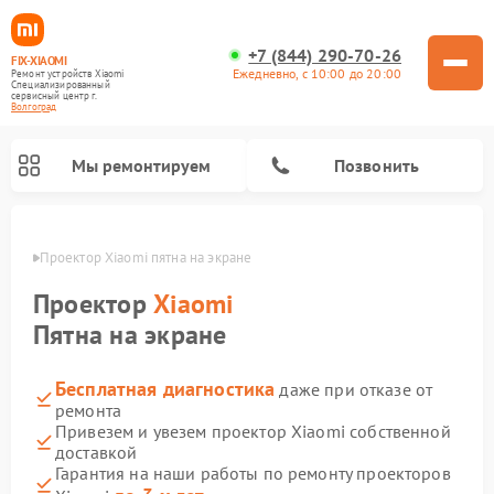
+7 (844) 290-70-26
FIX-XIAOMI
Ежедневно, с 10:00 до 20:00
Ремонт устройств Xiaomi
Специализированный
cервисный центр г.
Волгоград
Мы ремонтируем
Позвонить
граде
Проектор Xiaomi пятна на экране
Проектор
Xiaomi
Пятна на экране
Бесплатная диагностика
даже при отказе от
ремонта
Привезем и увезем проектор Xiaomi собственной
доставкой
Ремонт роботов-пылесосов Xiaomi
Ремонт электросамокатов Xiaomi
Ремонт массажных кресел Xiaomi
Ремонт видеорегистраторов Xiaomi
Ремонт пароочистителей Xiaomi
Ремонт камер видеонаблюдения Xiaomi
Ремонт вертикальных пылесосов Xiaomi
Ремонт электровелосипедов Xiaomi
Ремонт стиральных машин Xiaomi
Гарантия на наши работы по ремонту проекторов