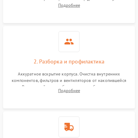
наличия артефактов (точки, пятна). Проверка работы
Подробнее
системы охлаждения по уровню шума вентиляторов.
2. Разборка и профилактика
Аккуратное вскрытие корпуса. Очистка внутренних
компонентов, фильтров и вентиляторов от накопившейся
пыли. Визуальный осмотр блока питания, балласта лампы и
Подробнее
материнской платы на наличие прогаров или вздутых
элементов.