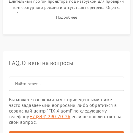
Длительный прогон проектора под нагрузкой для проверки
температурного режима и отсутствия перегрева. Оценка
фокуса, контрастности и цветопередачи на тестовых
Подробнее
таблицах. Проверка работы всех видеовходов и кнопок
управления.
FAQ. Ответы на вопросы
Вы можете ознакомиться с приведенными ниже
часто задаваемыми вопросами, либо обратиться в
сервисный центр “FIX-Xiaomi” по следующему
телефону
+7 (844) 290-70-26
если не нашли ответ на
свой вопрос.