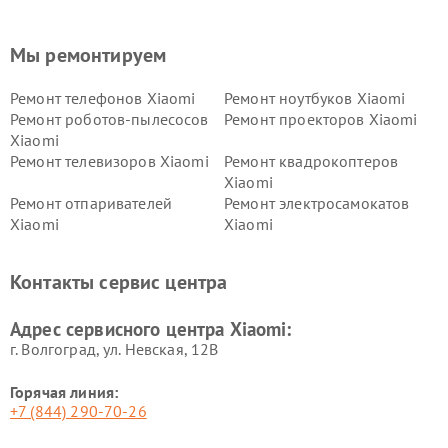
Мы ремонтируем
Ремонт телефонов Xiaomi
Ремонт ноутбуков Xiaomi
Ремонт роботов-пылесосов
Ремонт проекторов Xiaomi
Xiaomi
Ремонт телевизоров Xiaomi
Ремонт квадрокоптеров
Xiaomi
Ремонт отпаривателей
Ремонт электросамокатов
Xiaomi
Xiaomi
Ремонт электровелосипедов
Ремонт экшн-камер Xiaomi
Xiaomi
Контакты сервис центра
Ремонт стиральных машин
Ремонт смарт-часов Xiaomi
Xiaomi
Адрес сервисного центра Xiaomi:
г. Волгоград, ул. Невская, 12В
Горячая линия:
+7 (844) 290-70-26