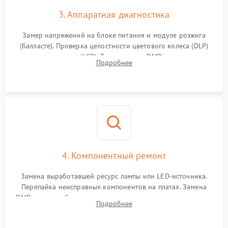
3. Аппаратная диагностика
Замер напряжений на блоке питания и модуле розжига
(балласте). Проверка целостности цветового колеса (DLP)
или поляризаторов (LCD). Тестирование DMD-чипа, датчиков
Подробнее
температуры и оптопар с помощью мультиметра и
осциллографа.
4. Компонентный ремонт
Замена выработавшей ресурс лампы или LED-источника.
Перепайка неисправных компонентов на платах. Замена
DMD-чипа при битых пикселях, установка нового цветового
Подробнее
колеса или восстановление сгоревших поляризационных
пленок.