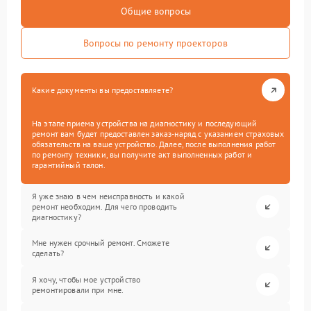
Общие вопросы
Вопросы по ремонту проекторов
Какие документы вы предоставляете?
На этапе приема устройства на диагностику и последующий
ремонт вам будет предоставлен заказ-наряд с указанием страховых
обязательств на ваше устройство. Далее, после выполнения работ
по ремонту техники, вы получите акт выполненных работ и
гарантийный талон.
Я уже знаю в чем неисправность и какой
ремонт необходим. Для чего проводить
диагностику?
Мне нужен срочный ремонт. Сможете
сделать?
Я хочу, чтобы мое устройство
ремонтировали при мне.