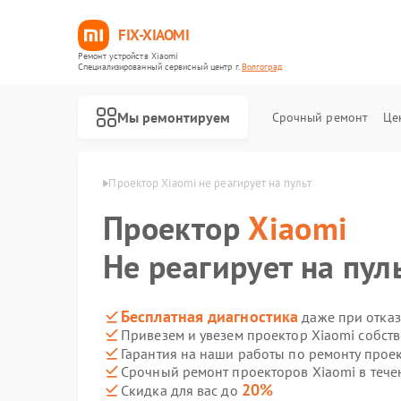
FIX-XIAOMI
Ремонт устройств Xiaomi
Специализированный cервисный центр г.
Волгоград
Мы ремонтируем
Срочный ремонт
Це
Xiaomi в Волгограде
Проектор Xiaomi не реагирует на пульт
Проектор
Xiaomi
Не реагирует на пул
Бесплатная диагностика
даже при отказ
Привезем и увезем проектор Xiaomi собст
Гарантия на наши работы по ремонту прое
Срочный ремонт проекторов Xiaomi в тече
20%
Скидка для вас до
Ремонт роботов-пылесосов Xiaomi
Ремонт квадрокоптеров Xiaomi
Ремонт электросамокатов Xiaomi
Ремонт электровелосипедов Xiaomi
Ремонт стиральных машин Xiaomi
Ремонт вертикальных пылесосов Xiaomi
Ремонт парогенераторов Xiaomi
Ремонт массажных кресел Xiaomi
Ремонт камер видеонаблюдения Xiaomi
Ремонт видеорегистраторов Xiaomi
Ремонт пароочистителей Xiaomi