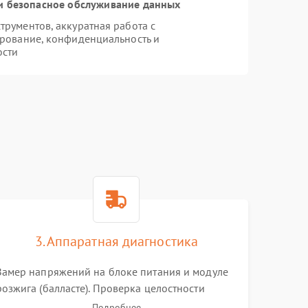
 безопасное обслуживание данных
рументов, аккуратная работа с
рование, конфиденциальность и
ости
3. Аппаратная диагностика
Замер напряжений на блоке питания и модуле
розжига (балласте). Проверка целостности
цветового колеса (DLP) или поляризаторов (LCD).
Подробнее