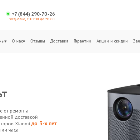
+7 (844) 290-70-26
Ежедневно, с 10:00 до 20:00
ны
О нас
Отзывы
Доставка
Гарантии
Акции и скидки
Зая
ьт
е от ремонта
венной доставкой
до 3-х лет
кторов Xiaomi
нии часа