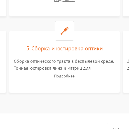
Визуальный осмотр блока питания, балласта
лампы и материнской платы на наличие
прогаров или вздутых элементов.
5. Сборка и юстировка оптики
Сборка оптического тракта в беспылевой среде.
Точная юстировка линз и матриц для
правильного сведения цветов и устранения
Подробнее
размытия. Надежное подключение всех
шлейфов, установка датчиков и закрытие
корпуса устройства.