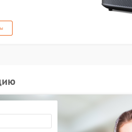
ны
цию