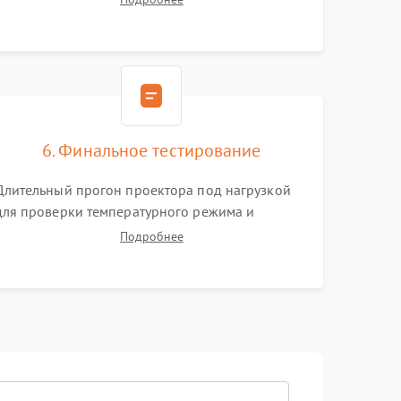
Тестирование DMD-чипа, датчиков температуры
и оптопар с помощью мультиметра и
осциллографа.
6. Финальное тестирование
Длительный прогон проектора под нагрузкой
для проверки температурного режима и
отсутствия перегрева. Оценка фокуса,
Подробнее
контрастности и цветопередачи на тестовых
таблицах. Проверка работы всех видеовходов и
кнопок управления.