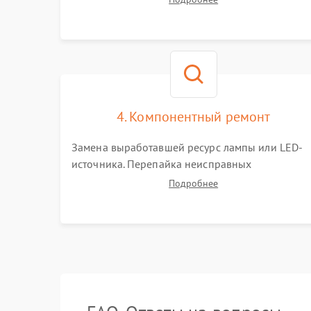
(точки, пятна). Проверка работы системы
охлаждения по уровню шума вентиляторов.
4. Компонентный ремонт
Замена выработавшей ресурс лампы или LED-
источника. Перепайка неисправных
компонентов на платах. Замена DMD-чипа при
Подробнее
битых пикселях, установка нового цветового
колеса или восстановление сгоревших
поляризационных пленок.