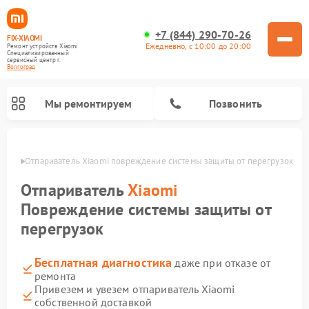
+7 (844) 290-70-26
FIX-XIAOMI
Ежедневно, с 10:00 до 20:00
Ремонт устройств Xiaomi
Специализированный
cервисный центр г.
Волгоград
Мы ремонтируем
Позвонить
граде
Отпариватель Xiaomi повреждение системы защиты от перегрузок
Отпариватель
Xiaomi
Повреждение системы защиты от
перегрузок
Бесплатная диагностика
даже при отказе от
ремонта
Привезем и увезем отпариватель Xiaomi
Ремонт роботов-пылесосов Xiaomi
Ремонт электросамокатов Xiaomi
Ремонт массажных кресел Xiaomi
Ремонт видеорегистраторов Xiaomi
Ремонт пароочистителей Xiaomi
Ремонт камер видеонаблюдения Xiaomi
Ремонт вертикальных пылесосов Xiaomi
Ремонт электровелосипедов Xiaomi
Ремонт стиральных машин Xiaomi
собственной доставкой