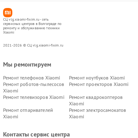
СЦ vlg.xiaomi-fixim.ru - сеть
сервисных центров в Волгограде по
ремонту и обслуживанию техники
Xiaomi
2021-2026 © СЦ vlg.xiaomi-fixim.ru
Мы ремонтируем
Ремонт телефонов Xiaomi
Ремонт ноутбуков Xiaomi
Ремонт роботов-пылесосов
Ремонт проекторов Xiaomi
Xiaomi
Ремонт телевизоров Xiaomi
Ремонт квадрокоптеров
Xiaomi
Ремонт отпаривателей
Ремонт электросамокатов
Xiaomi
Xiaomi
Ремонт электровелосипедов
Ремонт экшн-камер Xiaomi
Xiaomi
Контакты сервис центра
Ремонт стиральных машин
Ремонт смарт-часов Xiaomi