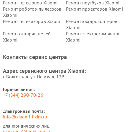
Ремонт телефонов Xiaomi
Ремонт ноутбуков Xiaomi
Ремонт роботов-пылесосов
Ремонт проекторов Xiaomi
Xiaomi
Ремонт телевизоров Xiaomi
Ремонт квадрокоптеров
Xiaomi
Ремонт отпаривателей
Ремонт электросамокатов
Xiaomi
Xiaomi
Ремонт электровелосипедов
Ремонт экшн-камер Xiaomi
Xiaomi
Контакты сервис центра
Ремонт стиральных машин
Ремонт смарт-часов Xiaomi
Xiaomi
Адрес сервисного центра Xiaomi:
г. Волгоград, ул. Невская, 12В
Горячая линия:
+7 (844) 290-70-26
Электронная почта:
info@xiaomi-fixim.ru
для юридических лиц
manager@fix-xiaomi.ru