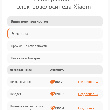
электровелосипеда Xiaomi
Виды неисправностей
Электрика
Прочие неисправности
Питание и батарея
Неисправности
Стоимость
Двигатель и ходовая часть
Не включается
800 ₽
Подробнее →
Тормоза и безопасность
Не едет
1200 ₽
Подробнее →
Подвеска и колеса
Падение мощности или
Электроника и управление
1500 ₽
Подробнее →