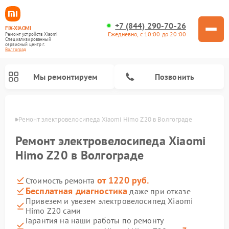
+7 (844) 290-70-26
FIX-XIAOMI
Ежедневно, с 10:00 до 20:00
Ремонт устройств Xiaomi
Специализированный
cервисный центр г.
Волгоград
Мы ремонтируем
Позвонить
граде
Ремонт электровелосипеда Xiaomi Himo Z20 в Волгограде
Ремонт электровелосипеда Xiaomi
Himo Z20 в Волгограде
от 1220 руб.
Стоимость ремонта
Бесплатная диагностика
даже при отказе
Привезем и увезем электровелосипед Xiaomi
Himo Z20 сами
Ремонт роботов-пылесосов Xiaomi
Ремонт массажных кресел Xiaomi
Ремонт видеорегистраторов Xiaomi
Ремонт пароочистителей Xiaomi
Ремонт камер видеонаблюдения Xiaomi
Ремонт вертикальных пылесосов Xiaomi
Ремонт электросамокатов Xiaomi
Ремонт стиральных машин Xiaomi
Гарантия на наши работы по ремонту