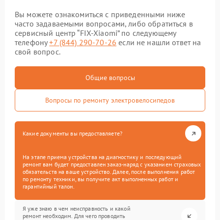
Вы можете ознакомиться с приведенными ниже
часто задаваемыми вопросами, либо обратиться в
сервисный центр “FIX-Xiaomi” по следующему
телефону
+7 (844) 290-70-26
если не нашли ответ на
свой вопрос.
Общие вопросы
Вопросы по ремонту электровелосипедов
Какие документы вы предоставляете?
На этапе приема устройства на диагностику и последующий
ремонт вам будет предоставлен заказ-наряд с указанием страховых
обязательств на ваше устройство. Далее, после выполнения работ
по ремонту техники, вы получите акт выполненных работ и
гарантийный талон.
Я уже знаю в чем неисправность и какой
ремонт необходим. Для чего проводить