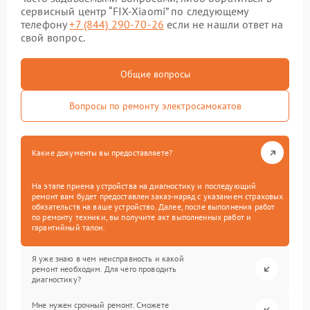
сервисный центр “FIX-Xiaomi” по следующему
телефону
+7 (844) 290-70-26
если не нашли ответ на
свой вопрос.
Общие вопросы
Вопросы по ремонту электросамокатов
Какие документы вы предоставляете?
На этапе приема устройства на диагностику и последующий
ремонт вам будет предоставлен заказ-наряд с указанием страховых
обязательств на ваше устройство. Далее, после выполнения работ
по ремонту техники, вы получите акт выполненных работ и
гарантийный талон.
Я уже знаю в чем неисправность и какой
ремонт необходим. Для чего проводить
диагностику?
Мне нужен срочный ремонт. Сможете