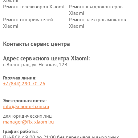
Xiaomi
Ремонт телевизоров Xiaomi
Ремонт квадрокоптеров
Xiaomi
Ремонт отпаривателей
Ремонт электросамокатов
Xiaomi
Xiaomi
Ремонт электровелосипедов
Ремонт экшн-камер Xiaomi
Xiaomi
Контакты сервис центра
Ремонт стиральных машин
Ремонт смарт-часов Xiaomi
Xiaomi
Адрес сервисного центра Xiaomi:
г. Волгоград, ул. Невская, 12В
Горячая линия:
+7 (844) 290-70-26
Электронная почта:
info@xiaomi-fixim.ru
для юридических лиц
manager@fix-xiaomi.ru
График работы:
ПН-ВСК с 9:00 до 21:00 без перерывов и выходных