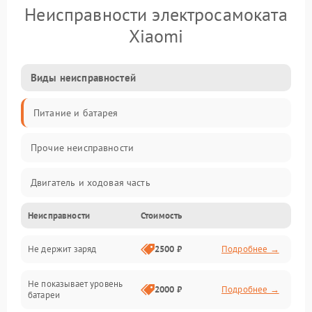
Неисправности электросамоката
Xiaomi
Виды неисправностей
Питание и батарея
Прочие неисправности
Двигатель и ходовая часть
Неисправности
Стоимость
Тормоза и безопасность
Не держит заряд
2500 ₽
Подробнее →
Подвеска и колеса
Не показывает уровень
Электроника и управление
2000 ₽
Подробнее →
батареи