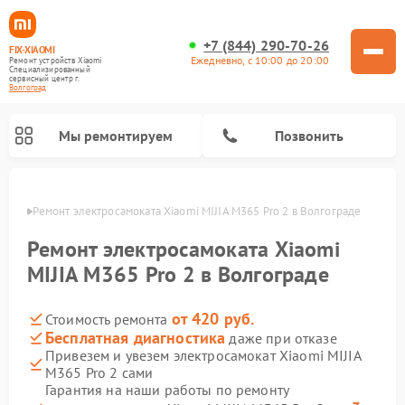
+7 (844) 290-70-26
FIX-XIAOMI
Ежедневно, с 10:00 до 20:00
Ремонт устройств Xiaomi
Специализированный
cервисный центр г.
Волгоград
Мы ремонтируем
Позвонить
граде
Ремонт электросамоката Xiaomi MIJIA M365 Pro 2 в Волгограде
Ремонт электросамоката Xiaomi
MIJIA M365 Pro 2 в Волгограде
от 420 руб.
Стоимость ремонта
Бесплатная диагностика
даже при отказе
Привезем и увезем электросамокат Xiaomi MIJIA
M365 Pro 2 сами
Ремонт роботов-пылесосов Xiaomi
Ремонт массажных кресел Xiaomi
Ремонт видеорегистраторов Xiaomi
Ремонт пароочистителей Xiaomi
Ремонт камер видеонаблюдения Xiaomi
Ремонт вертикальных пылесосов Xiaomi
Ремонт электровелосипедов Xiaomi
Ремонт стиральных машин Xiaomi
Гарантия на наши работы по ремонту