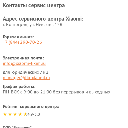
Xiaomi
Контакты сервис центра
Ремонт стиральных машин
Ремонт смарт-часов Xiaomi
Xiaomi
Адрес сервисного центра Xiaomi:
г. Волгоград, ул. Невская, 12В
Горячая линия:
+7 (844) 290-70-26
Электронная почта:
info@xiaomi-fixim.ru
для юридических лиц
manager@fix-xiaomi.ru
График работы:
ПН-ВСК с 9:00 до 21:00 без перерывов и выходных
Рейтинг сервисного центра
4.9-5.0
ООО "Русервис"