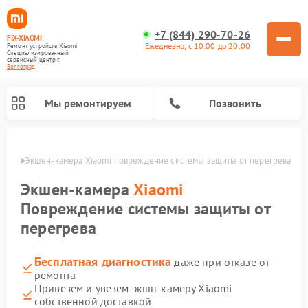
+7 (844) 290-70-26
FIX-XIAOMI
Ежедневно, с 10:00 до 20:00
Ремонт устройств Xiaomi
Специализированный
cервисный центр г.
Волгоград
Мы ремонтируем
Позвонить
граде
Экшен-камера Xiaomi повреждение системы защиты от перегрева
Экшен-камера
Xiaomi
Повреждение системы защиты от
перегрева
Бесплатная диагностика
даже при отказе от
ремонта
Привезем и увезем экшн-камеру Xiaomi
Ремонт роботов-пылесосов Xiaomi
Ремонт электровелосипедов Xiaomi
Ремонт массажных кресел Xiaomi
Ремонт видеорегистраторов Xiaomi
Ремонт пароочистителей Xiaomi
Ремонт камер видеонаблюдения Xiaomi
Ремонт вертикальных пылесосов Xiaomi
Ремонт электросамокатов Xiaomi
Ремонт стиральных машин Xiaomi
собственной доставкой