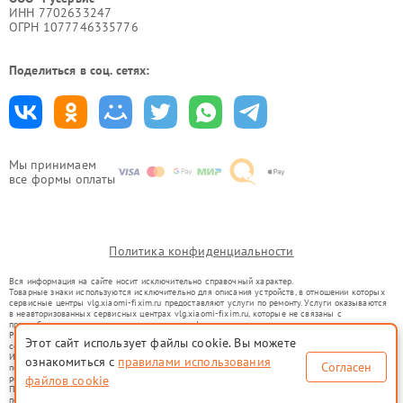
ИНН 7702633247
ОГРН 1077746335776
Поделиться в соц. сетях:
Мы принимаем
все формы оплаты
Политика конфиденциальности
Вся информация на сайте носит исключительно справочный характер.
Товарные знаки используются исключительно для описания устройств, в отношении которых
сервисные центры vlg.xiaomi-fixim.ru предоставляют услуги по ремонту. Услуги оказываются
в неавторизованных сервисных центрах vlg.xiaomi-fixim.ru, которые не связаны с
правообладателями товарных знаков или их официальными представителями.
Ремонт осуществляется для устройств, уже введенных в гражданский оборот в соответствии
Этот сайт использует файлы cookie. Вы можете
со статьей 1487 ГК РФ.
Использование товарных знаков не преследует цели индивидуализации услуг или введения
ознакомиться с
правилами использования
Согласен
потребителей в заблуждение, а служит для информирования о предоставляемых услугах по
ремонту техники указанных брендов.
файлов cookie
Представленная на сайте информация не является публичной офертой, определяемой
положениями Статьи 437(2) Гражданского кодекса РФ